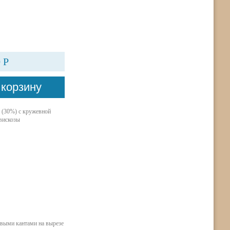
 Р
а (30%) с кружевной
 вискозы
овыми кантами на вырезе