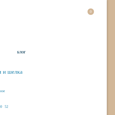
БЛОГ
и и шелка
ное
50
52