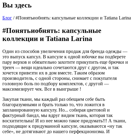
Вы здесь
Блог
/
#Понятьиобнять: капсульные коллекции и Tatiana Larina
#Понятьиобнять: капсульные
коллекции и Tatiana Larina
Один из способов увеличения продаж для бренда одежды —
это выпуск капсул. В капсуле к одной юбочке вы подберете
пару верхов и обязательно захотите прикупить еще брючки и
тренч — вещи идеально сочетаются друг с другом, и так
хочется привезти их в дом вместе. Таким образом
производитель, с одной стороны, снимает с покупателя
головную боль по подбору комплектов, с другой —
максимизирует чек. Все в выигрыше !
Закупая ткани, мы каждый раз обещаем себе быть
благоразумными и брать только то, что ложится в
запланированную капсулу. Но... собирая цветовой и
фактурный бандл, мы вдруг видим ткань, которая так
восхитительна! И из нее можно такое придумать!!! А ткани,
подходящие к придуманной капсуле, оказываются «ну так
себе», не дотягивают до нашего перфекционизма. И